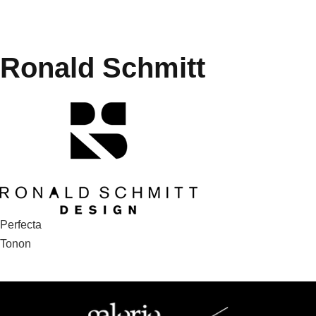
Ronald Schmitt
Navigation
Perfecta
Tonon
de
l’article