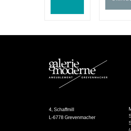
M
4, Schaffmill
S
L-6778 Grevenmacher
S
(