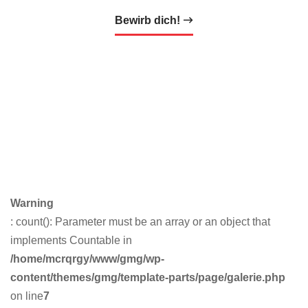
Bewirb dich!
Warning
: count(): Parameter must be an array or an object that
implements Countable in
/home/mcrqrgy/www/gmg/wp-
content/themes/gmg/template-parts/page/galerie.php
on line
7