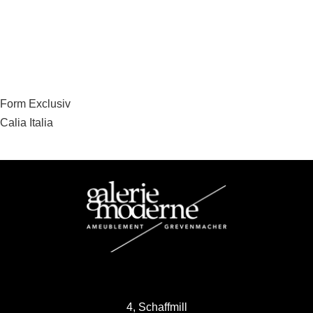
Navigation
Form Exclusiv
Calia Italia
de
l’article
4, Schaffmill