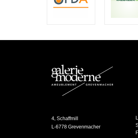
L
4, Schaffmill
S
L-6778 Grevenmacher
F