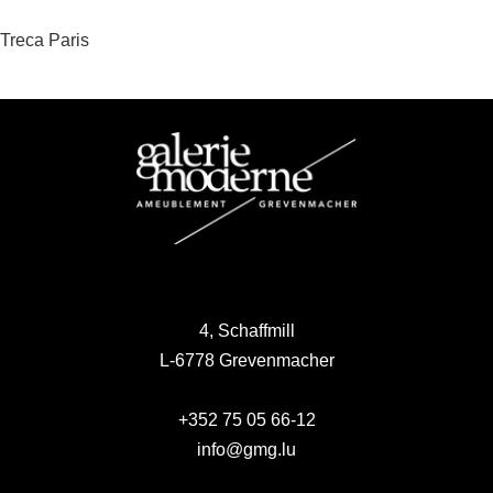
Navigation
Treca Paris
de
l’article
4, Schaffmill
L-6778 Grevenmacher
+352 75 05 66-12
info@gmg.lu