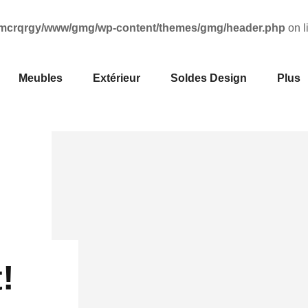
mcrqrgy/www/gmg/wp-content/themes/gmg/header.php
on l
Meubles
Extérieur
Soldes Design
Plus
!