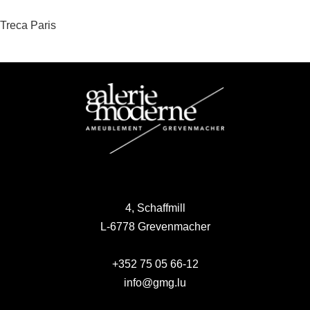
Beitragsnavigation
Treca Paris
4, Schaffmill
L-6778 Grevenmacher
+352 75 05 66-12
info@gmg.lu