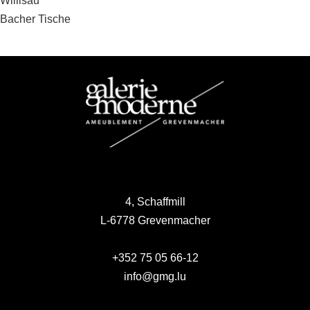
Beitragsnavigation
Willisau
Bacher Tische
4, Schaffmill
L-6778 Grevenmacher
+352 75 05 66-12
info@gmg.lu