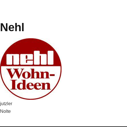
Nehl
Beitragsnavigation
jutzler
Nolte