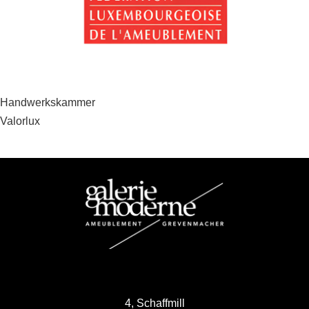
Beitragsnavigation
Handwerkskammer
Valorlux
4, Schaffmill