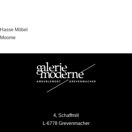
Beitragsnavigation
Hasse Möbel
Moome
4, Schaffmill
L-6778 Grevenmacher