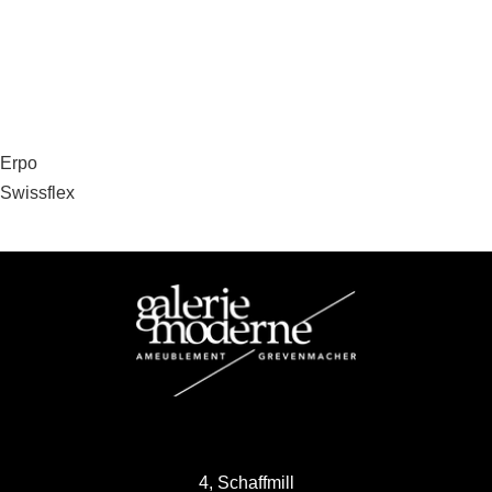
Beitragsnavigation
Erpo
Swissflex
4, Schaffmill