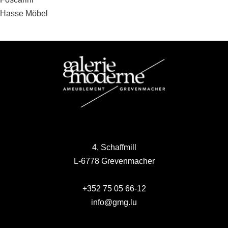
Beitragsnavigation
Hasse Möbel
4, Schaffmill
L-6778 Grevenmacher
+352 75 05 66-12
info@gmg.lu