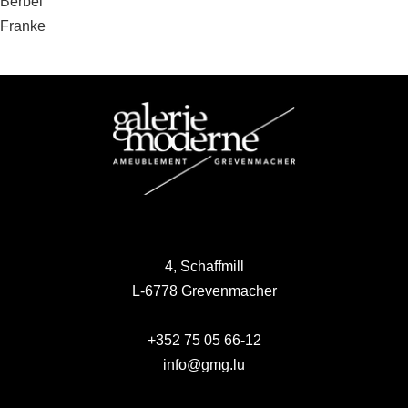
Beitragsnavigation
Berbel
Franke
4, Schaffmill
L-6778 Grevenmacher
+352 75 05 66-12
info@gmg.lu